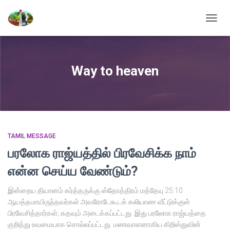
TOGG
NAVIG
Way to heaven
TAMIL MESSAGE
பரலோக ராஜ்யத்தில் பிரவேசிக்க நாம்
என்ன செய்ய வேண்டும்?
இன்றைய தியானம் கர்த்தருக்கு ஸ்தோத்திரம் மத்தேயு 25:10
ஆயத்தமாயிருந்தவர்கள் அவரோடேகூடக் கலியாண வீட்டுக்குள்
பிரவேசித்தார்கள்; கதவும் அடைக்கப்பட்டது. இது பரலோக ராஜ்யத்தை
குறித்து உவமையாக சொல்லப்பட்டது. மணவாளனாகிய கிறிஸ்துவின்