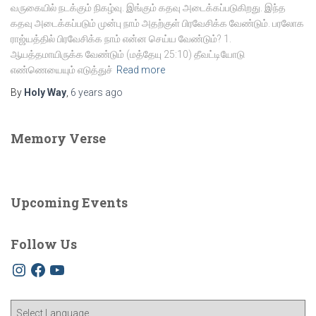
வருகையில் நடக்கும் நிகழ்வு. இங்கும் கதவு அடைக்கப்படுகிறது. இந்த
கதவு அடைக்கப்படும் முன்பு நாம் அதற்குள் பிரவேசிக்க வேண்டும். பரலோக
ராஜ்யத்தில் பிரவேசிக்க நாம் என்ன செய்ய வேண்டும்? 1.
ஆயத்தமாயிருக்க வேண்டும் (மத்தேயு 25:10) தீவட்டியோடு
எண்ணெயையும் எடுத்துச்
Read more
By
Holy Way
,
6 years
ago
Memory Verse
Upcoming Events
Follow Us
I
F
Y
n
a
o
s
c
u
t
e
T
a
b
u
g
o
b