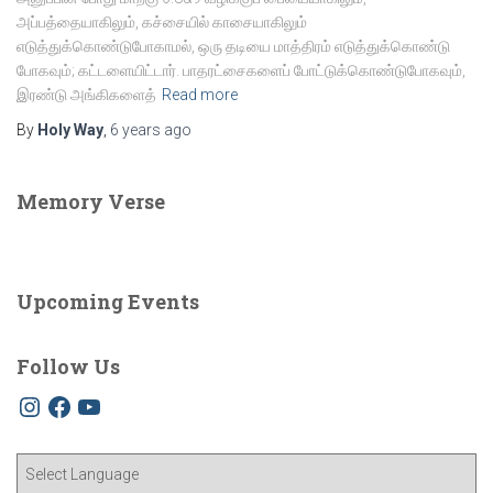
அப்பத்தையாகிலும், கச்சையில் காசையாகிலும்
எடுத்துக்கொண்டுபோகாமல், ஒரு தடியை மாத்திரம் எடுத்துக்கொண்டு
போகவும்; கட்டளையிட்டார். பாதரட்சைகளைப் போட்டுக்கொண்டுபோகவும்,
இரண்டு அங்கிகளைத்
Read more
By
Holy Way
,
6 years
ago
Memory Verse
Upcoming Events
Follow Us
I
F
Y
n
a
o
s
c
u
t
e
T
a
b
u
g
o
b